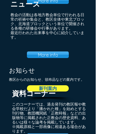
More info
ニュース
教会の活動は各地方教会単位で行われる日
常の祈祷や集会と、教区全体や東北ブロッ
ク、北海道ブロックという単位で開催され
る各種の研修会や行事があります。
最近行われた出来事を中心に紹介していま
す。
More info
お知らせ
​教区からのお知らせ、頒布品などの案内です。
新刊案内
資料コーナー
このコーナーでは、過去発刊の教区報や教
会学校だより「播かれた種」を始めとする
刊行物、教団機関紙「正教時報」などの出
版物等に掲載された正教会の歴史資料、あ
るいは様々な論考を掲載しています。
※掲載原稿と一部画像に相違ある場合があ
ります。