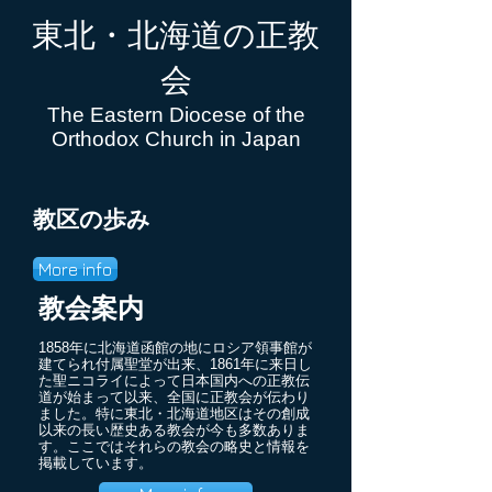
東北・北海道の正教
会
The Eastern Diocese of the
Orthodox Church in Japan
​教区の歩み
More info
教会案内
1858年に北海道函館の地にロシア領事館が
建てられ付属聖堂が出来、1861年に来日し
た聖ニコライによって日本国内への正教伝
道が始まって以来、全国に正教会が伝わり
ました。特に東北・北海道地区はその創成
以来の長い歴史ある教会が今も多数ありま
す。ここではそれらの教会の略史と情報を
掲載しています。