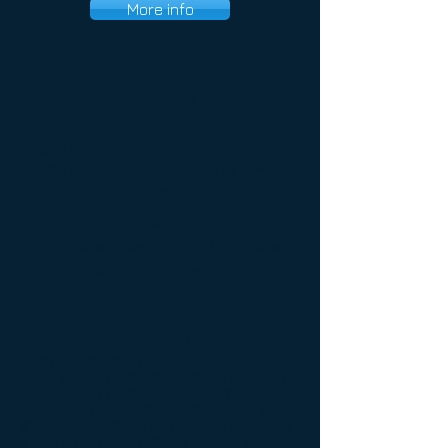
More info
ウクライナ紛争に関する聖自治日
本正教会声明
聖自治日本正教会首座ダニイル府
主教座下のキリル総主教聖下への
嘆願書
His Eminence Metropolitan
Daniel's plea to His Holiness
Patriarch Kirill for peace
亜使徒日本の大主教聖ニコライ
日本での正教伝道は江戸末期1861年（文久元
年）、函館のロシア領事館付司祭として来日し
た聖ニコライ(イオアン・デミトリヴィチ・カサ
ートキン)に始まる。初代の信徒は東北出身者が
多く、そのため東北北海道の地には正教会が数
多く点在している。正教会は、ギリシャ正教、