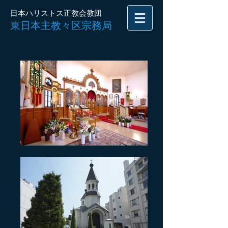
日本ハリストス正教会教団
東日本主教々区宗務局