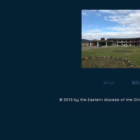
ホーム
教区
© 2013 by the Eastern diocese of the Or