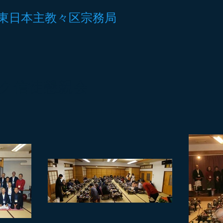
東日本主教々区宗務局
ック信徒懇親会