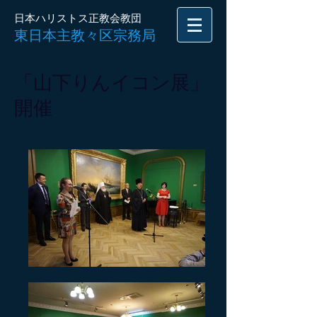
日本ハリストス正教会教団
東日本主教々区宗務局
「山下りんイコン展」
開催