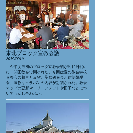
東北ブロック宣教会議
2019/0919
今年度最初のブロック宣教会議が9月19日㈭
に一関正教会で開かれた。今回は夏の教会学校
修養会の報告と反省、聖歌研修会と信徒懇親
会、宣教キャラバンの内容が討議された。教会
マップの更新や、リーフレットや冊子などにつ
いても話し合われた。