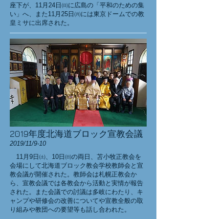
座下が、11月24日㈰に広島の「平和のための集
い」へ、また11月25日㈪には東京ドームでの教
皇ミサに出席された。
2019年度北海道ブロック宣教会議
2019/11/9-10
11月9日㈯、10日㈰の両日、苫小牧正教会を
会場にして北海道ブロック教会学校教師会と宣
教会議が開催された。教師会は札幌正教会か
ら、宣教会議では各教会から活動と実情が報告
された。また会議での討議は多岐にわたり、キ
ャンプや研修会の改善についてや宣教全般の取
り組みや教団への要望等も話し合われた。