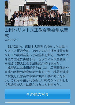
山田ハリストス正教会新会堂成聖
式
2018.12.2
12月2日㈰、東日本大震災で焼失した山田ハ
リストス正教会は、それまでの生神女福音会堂
から主の復活会堂へと会堂名を変え、7年9カ月
を経て立派に再建され、セラフィム大主教座下
を迎えて盛大に会堂成聖式が挙行された。
成聖式には山田町長をはじめ、工事関係者や
東北の各地の教会信徒が参加した。地震や津波
で被災した教会の最後の復興工事の完了を祝
い、これから築かれる新しい街のシンボルとし
て教会堂が人々に愛されることを祈った。
その他の写真