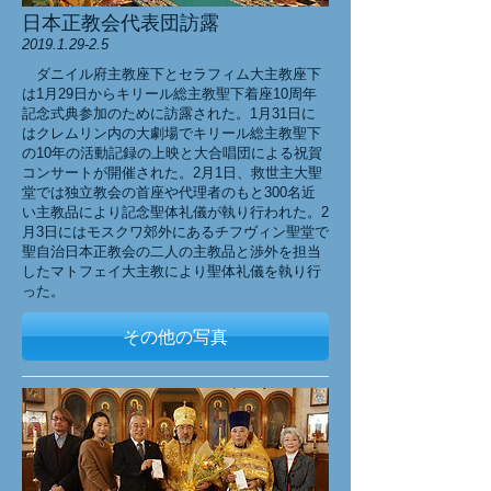
日本正教会代表団訪露
2019.1.29-2.5
​ ダニイル府主教座下とセラフィム大主教座下
は1月29日からキリール総主教聖下着座10周年
記念式典参加のために訪露された。1月31日に
はクレムリン内の大劇場でキリール総主教聖下
の10年の活動記録の上映と大合唱団による祝賀
コンサートが開催された。2月1日、救世主大聖
堂では独立教会の首座や代理者のもと300名近
い主教品により記念聖体礼儀が執り行われた。2
月3日にはモスクワ郊外にあるチフヴィン聖堂で
聖自治日本正教会の二人の主教品と渉外を担当
したマトフェイ大主教により聖体礼儀を執り行
った。
その他の写真