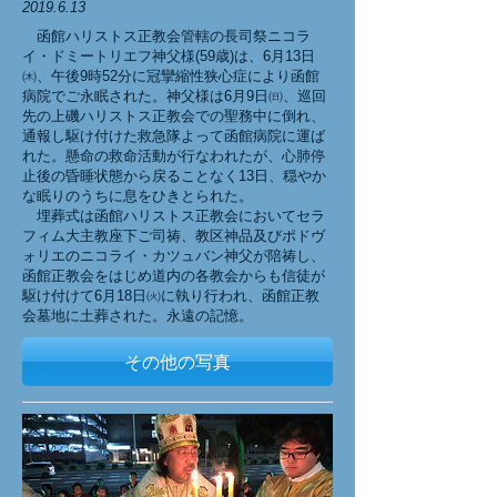
2019.6.13
函館ハリストス正教会管轄の長司祭ニコラ
イ・ドミートリエフ神父様(59歳)は、6月13日
㈭、午後9時52分に冠攣縮性狭心症により函館
病院でご永眠された。神父様は6月9日㈰、巡回
先の上磯ハリストス正教会での聖務中に倒れ、
通報し駆け付けた救急隊よって函館病院に運ば
れた。懸命の救命活動が行なわれたが、心肺停
止後の昏睡状態から戻ることなく13日、穏やか
な眠りのうちに息をひきとられた。
埋葬式は函館ハリストス正教会においてセラ
フィム大主教座下ご司祷、教区神品及びポドヴ
ォリエのニコライ・カツュバン神父が陪祷し、
函館正教会をはじめ道内の各教会からも信徒が
駆け付けて6月18日㈫に執り行われ、函館正教
会墓地に土葬された。永遠の記憶。
その他の写真