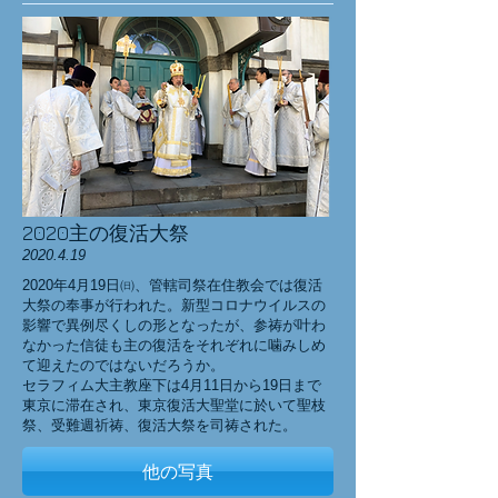
2020主の復活大祭
2020.4.19
2020年4月19日㈰、管轄司祭在住教会では復活
大祭の奉事が行われた。新型コロナウイルスの
影響で異例尽くしの形となったが、参祷が叶わ
なかった信徒も主の復活をそれぞれに噛みしめ
て迎えたのではないだろうか。
​セラフィム大主教座下は4月11日から19日まで
東京に滞在され、東京復活大聖堂に於いて聖枝
祭、受難週祈祷、復活大祭を司祷された。
他の写真