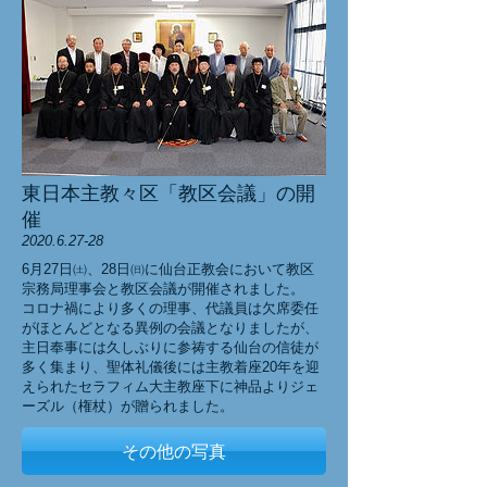
東日本主教々区「教区会議」の開
催
2020.6.27-28
6月27日㈯、28日㈰に仙台正教会において教区
宗務局理事会と教区会議が開催されました。
コロナ禍により多くの理事、代議員は欠席委任
がほとんどとなる異例の会議となりましたが、
主日奉事には久しぶりに参祷する仙台の信徒が
多く集まり、聖体礼儀後には主教着座20年を迎
えられたセラフィム大主教座下に神品よりジェ
ーズル（権杖）が贈られました。
その他の写真