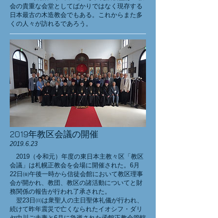
会の貴重な会堂としてばかりではなく現存する
日本最古の木造教会でもある。これからまた多
くの人々が訪れるであろう。
2019年教区会議の開催
2019.6.23
2019（令和元）年度の東日本主教々区「教区
会議」は札幌正教会を会場に開催された。6月
22日㈮午後一時から信徒会館において教区理事
会が開かれ、教団、教区の諸活動についてと財
務関係の報告が行われ了承された。
翌23日㈰は衆聖人の主日聖体礼儀が行われ、
続けて昨年震災で亡くなられたイオシフ・ダリ
ヤ中川ご夫妻と6月に急逝された函館正教会管轄