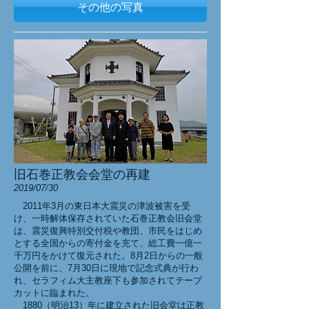
その他の写真
旧石巻正教会会堂の再建
2019/07/30
2011年3月の東日本大震災の津波被害を受
け、一時解体保存されていた石巻正教会旧会堂
は、震災復興特別交付税や教団、市民をはじめ
とする全国からの寄付金を充て、総工費一億一
千万円をかけて復元された。8月2日からの一般
公開を前に、7月30日に現地で記念式典が行わ
れ、セラフィム大主教座下も参加されてテープ
カットに臨まれた。
1880（明治13）年に建立された旧会堂は正教