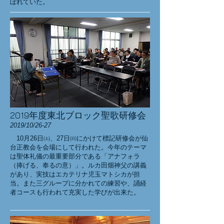
ぼれていた。
2019年度東北ブロック聖歌研修会
2019/10/26-27
10月26日㈯、27日㈰にかけて標記研修会が仙
台正教会を会場にして行われた。今年のテーマ
は聖体礼儀の最重要部分である「アナフォラ
（捧げる、奉るの意）」。ルカ田畑神父の講義
があり、実技はエカテリナ児玉マトシカが担
当。また三グループに分かれての練習や、誦経
者コースも行われて充実した学びが出来た。