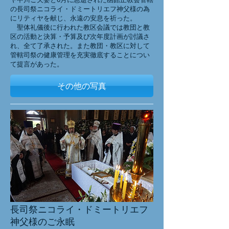
の長司祭ニコライ・ドミートリエフ神父様の為
にリティヤを献じ、永遠の安息を祈った。
聖体礼儀後に行われた教区会議では教団と教
区の活動と決算・予算及び次年度計画が討議さ
れ、全て了承された。また教団・教区に対して
管轄司祭の健康管理を充実徹底することについ
て提言があった。
その他の写真
長司祭ニコライ・ドミートリエフ
神父様のご永眠