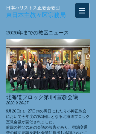
日本ハリストス正教会教団
東日本主教々区宗務局
2020年までの教区ニュース
北海道ブロック第1回宣教会議
2020.9.26-27
9月26日㈯、27日㈰の両日にわたり小樽正教会
において今年度の第1回目となる北海道ブロック
宣教会議が開催されました。
前回の神父のみの会議の報告があり、宿泊交通
費の補助要請を教区会議に提出し承認されたこ