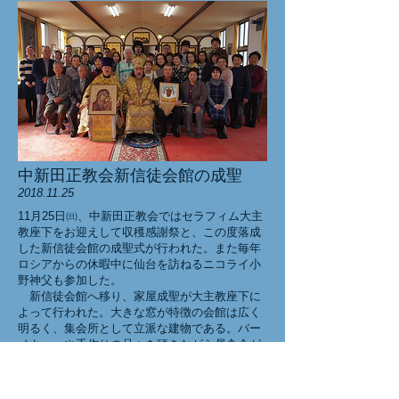
中新田正教会新信徒会館の成聖
2018.11.25
11月25日㈰、中新田正教会ではセラフィム大主
教座下をお迎えして収穫感謝祭と、この度落成
した新信徒会館の成聖式が行われた。また毎年
ロシアからの休暇中に仙台を訪ねるニコライ小
野神父も参加した。
新信徒会館へ移り、家屋成聖が大主教座下に
よって行われた。大きな窓が特徴の会館は広く
明るく、集会所として立派な建物である。バー
ベキューや手作りの品々を頂きながら昼食会が
催され、大いに飲食して収穫祭と成聖を祝っ
た。来年9月には新聖堂が完成する。教会内外の
方々と盛大にお祝いしたい。