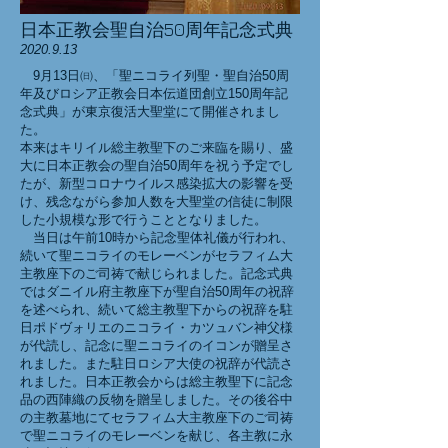
日本正教会聖自治50周年記念式典
2020.9.13
9月13日㈰、「聖ニコライ列聖・聖自治50周
年及びロシア正教会日本伝道団創立150周年記
念式典」が東京復活大聖堂にて開催されまし
た。
本来はキリイル総主教聖下のご来臨を賜り、盛
大に日本正教会の聖自治50周年を祝う予定でし
たが、新型コロナウイルス感染拡大の影響を受
け、残念ながら参加人数を大聖堂の信徒に制限
した小規模な形で行うこととなりました。
当日は午前10時から記念聖体礼儀が行われ、
続いて聖ニコライのモレーベンがセラフィム大
主教座下のご司祷で献じられました。記念式典
ではダニイル府主教座下が聖自治50周年の祝辞
を述べられ、続いて総主教聖下からの祝辞を駐
日ポドヴォリエのニコライ・カツュバン神父様
が代読し、記念に聖ニコライのイコンが贈呈さ
れました。また駐日ロシア大使の祝辞が代読さ
れました。日本正教会からは総主教聖下に記念
品の西陣織の反物を贈呈しました。その後谷中
の主教墓地にてセラフィム大主教座下のご司祷
で聖ニコライのモレーベンを献じ、各主教に永