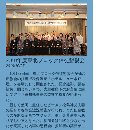
2019年度東北ブロック信徒懇親会
2019/10/27
10月27日㈰、東北ブロック信徒懇親会が仙台
正教会の担当で秋保温泉「ホテルニュー水戸
屋」を会場にして開催された。記念撮影、開会
祈祷、開会あいさつ、大主教座下のお言葉に続
いてアキラ笹川執事長の乾杯で祝宴が始まっ
た。
新しく盛岡に赴任したピーメン松島神父夫妻
の紹介と各教会近況報告が行われ、また仙台教
会の多彩な企画でマジック、歌、楽器演奏もあ
り楽しい宴となった。参加者は43名と少なかっ
たが充実した内容の懇親会に参加者の笑顔がこ