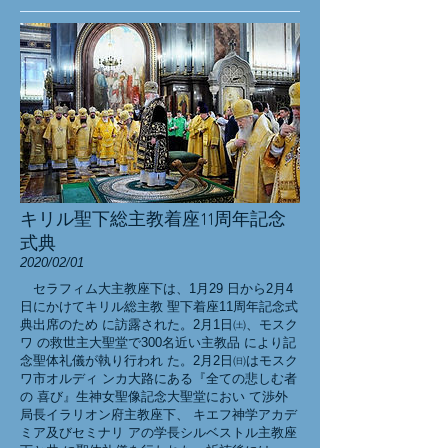
キリル聖下総主教着座11周年記念
式典
2020/02/01
セラフィム大主教座下は、1月29 日から2月4
日にかけてキリル総主教 聖下着座11周年記念式
典出席のため に訪露された。2月1日㈯、モスク
ワ の救世主大聖堂で300名近い主教品 により記
念聖体礼儀が執り行われ た。2月2日㈰はモスク
ワ市オルディ ンカ大路にある『全ての悲しむ者
の 喜び』生神女聖像記念大聖堂におい て渉外
局長イラリオン府主教座下、 キエフ神学アカデ
ミア及びセミナリ アの学長シルベストル主教座