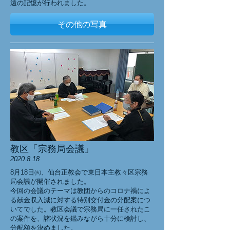
遠の記憶が行われました。
その他の写真
教区「宗務局会議」
2020.8.18
8月18日㈫、仙台正教会で東日本主教々区宗務
局会議が開催されました。
今回の会議のテーマは教団からのコロナ禍によ
る献金収入減に対する特別交付金の分配案につ
いてでした。教区会議で宗務局に一任されたこ
の案件を、諸状況を鑑みながら十分に検討し、
分配額を決めました。