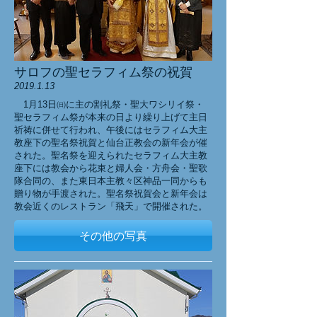
サロフの聖セラフィム祭の祝賀
2019.1.13
1月13日㈰に主の割礼祭・聖大ワシリイ祭・
聖セラフィム祭が本来の日より繰り上げて主日
祈祷に併せて行われ、午後にはセラフィム大主
教座下の聖名祭祝賀と仙台正教会の新年会が催
された。聖名祭を迎えられたセラフィム大主教
座下には教会から花束と婦人会・方舟会・聖歌
隊合同の、また東日本主教々区神品一同からも
贈り物が手渡された。聖名祭祝賀会と新年会は
教会近くのレストラン「飛天」で開催された。
その他の写真