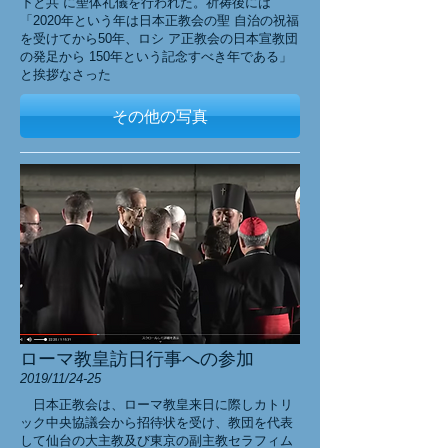
下と共 に聖体礼儀を行われた。祈祷後には
「2020年という年は日本正教会の聖 自治の祝福
を受けてから50年、ロシ ア正教会の日本宣教団
の発足から 150年という記念すべき年である」
と挨拶なさった
その他の写真
ローマ教皇訪日行事への参加
2019/11/24-25
日本正教会は、ローマ教皇来日に際しカトリ
ック中央協議会から招待状を受け、教団を代表
して仙台の大主教及び東京の副主教セラフィム